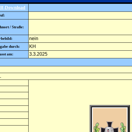
df-Download
uf:
nort / Straße:
nein
rbebild:
KH
gabe durch:
3.3.2025
asst am:
.