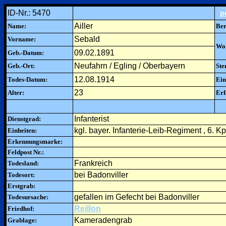
ID-Nr.: 5470
p
Ailler
Name:
Ber
Sebald
Vorname:
Woh
09.02.1891
Geb.-Datum:
Neufahrn / Egling / Oberbayern
Geb.-Ort:
Ste
12.08.1914
Todes-Datum:
Ein
23
Alter:
Erf
Infanterist
Dienstgrad:
kgl. bayer. Infanterie-Leib-Regiment , 6. Kp
Einheiten:
Erkennungsmarke:
Feldpost Nr.:
Frankreich
Todesland:
bei Badonviller
Todesort:
Erstgrab:
gefallen im Gefecht bei Badonviller
Todesursache:
Reillon
Friedhof:
Kameradengrab
Grablage: