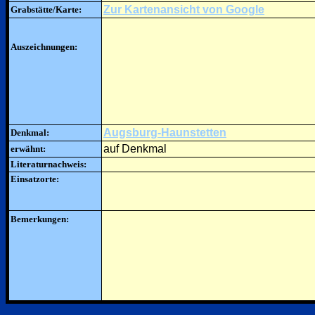
Zur Kartenansicht von Google
Grabstätte/Karte:
Auszeichnungen:
Augsburg-Haunstetten
Denkmal:
auf Denkmal
erwähnt:
Literaturnachweis:
Einsatzorte:
Bemerkungen: