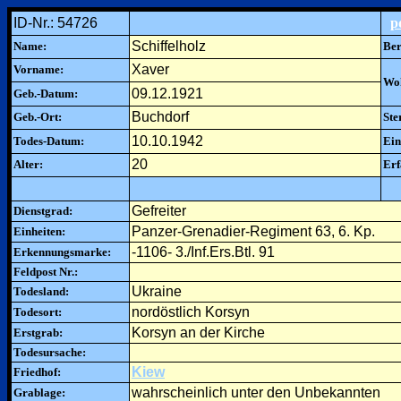
ID-Nr.: 54726
p
Schiffelholz
Name:
Ber
Xaver
Vorname:
Woh
09.12.1921
Geb.-Datum:
Buchdorf
Geb.-Ort:
Ste
10.10.1942
Todes-Datum:
Ein
20
Alter:
Erf
Gefreiter
Dienstgrad:
Panzer-Grenadier-Regiment 63, 6. Kp.
Einheiten:
-1106- 3./Inf.Ers.Btl. 91
Erkennungsmarke:
Feldpost Nr.:
Ukraine
Todesland:
nordöstlich Korsyn
Todesort:
Korsyn an der Kirche
Erstgrab:
Todesursache:
Kiew
Friedhof:
wahrscheinlich unter den Unbekannten
Grablage: