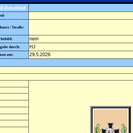
df-Download
uf:
nort / Straße:
nein
rbebild:
HJ
gabe durch:
29.5.2026
asst am: