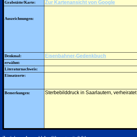
Zur Kartenansicht von Google
Grabstätte/Karte:
Auszeichnungen:
Eisenbahner-Gedenkbuch
Denkmal:
erwähnt:
Literaturnachweis:
Einsatzorte:
Sterbebilddruck in Saarlautern, verheiratet
Bemerkungen: