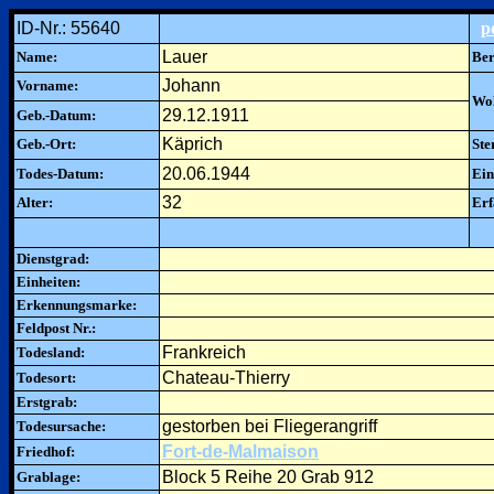
ID-Nr.: 55640
p
Lauer
Name:
Ber
Johann
Vorname:
Woh
29.12.1911
Geb.-Datum:
Käprich
Geb.-Ort:
Ste
20.06.1944
Todes-Datum:
Ein
32
Alter:
Erf
Dienstgrad:
Einheiten:
Erkennungsmarke:
Feldpost Nr.:
Frankreich
Todesland:
Chateau-Thierry
Todesort:
Erstgrab:
gestorben bei Fliegerangriff
Todesursache:
Fort-de-Malmaison
Friedhof:
Block 5 Reihe 20 Grab 912
Grablage: