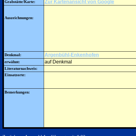
Zur Kartenansicht von Google
Grabstätte/Karte:
Auszeichnungen:
Argenbühl-Enkenhofen
Denkmal:
auf Denkmal
erwähnt:
Literaturnachweis:
Einsatzorte:
Bemerkungen: