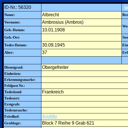
ID-Nr.: 56320
p
Albrecht
Name:
Ber
Ambrosius (Ambros)
Vorname:
Woh
10.01.1908
Geb.-Datum:
Geb.-Ort:
Ste
30.09.1945
Todes-Datum:
Ein
37
Alter:
Erf
Obergefreiter
Dienstgrad:
Einheiten:
Erkennungsmarke:
Feldpost Nr.:
Frankreich
Todesland:
Todesort:
Erstgrab:
Todesursache:
Andilly
Friedhof:
Block 7 Reihe 9 Grab 621
Grablage: