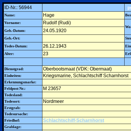
ID-Nr.: 56944
p
Hage
Name:
Ber
Rudolf (Rudi)
Vorname:
Woh
24.05.1920
Geb.-Datum:
Geb.-Ort:
Ste
26.12.1943
Todes-Datum:
Ein
23
Alter:
Erf
Oberbootsmaat (VDK: Obermaat)
Dienstgrad:
Kriegsmarine, Schlachtschiff Scharnhorst
Einheiten:
Erkennungsmarke:
M 23657
Feldpost Nr.:
Todesland:
Nordmeer
Todesort:
Erstgrab:
Todesursache:
Schlachtschiff-Scharnhorst
Friedhof:
Grablage: