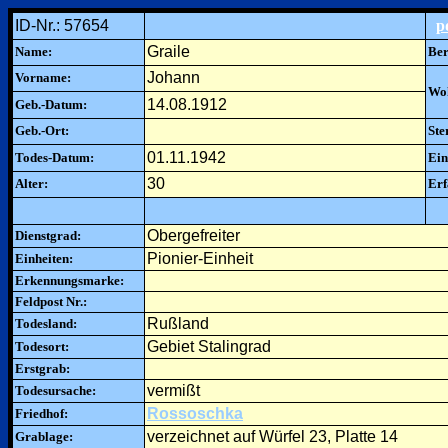
ID-Nr.: 57654
p
Graile
Name:
Ber
Johann
Vorname:
Woh
14.08.1912
Geb.-Datum:
Geb.-Ort:
Ste
01.11.1942
Todes-Datum:
Ein
30
Alter:
Erf
Obergefreiter
Dienstgrad:
Pionier-Einheit
Einheiten:
Erkennungsmarke:
Feldpost Nr.:
Rußland
Todesland:
Gebiet Stalingrad
Todesort:
Erstgrab:
vermißt
Todesursache:
Rossoschka
Friedhof:
verzeichnet auf Würfel 23, Platte 14
Grablage: