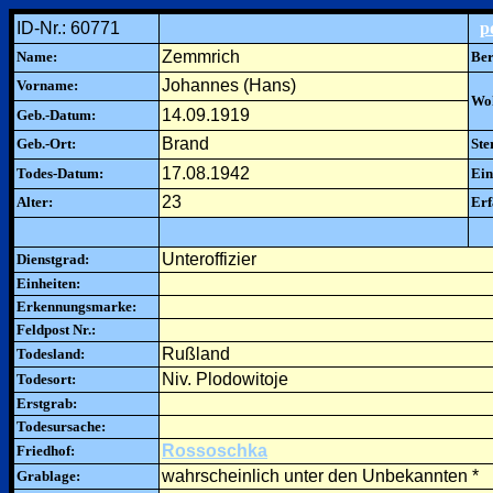
ID-Nr.: 60771
p
Zemmrich
Name:
Ber
Johannes (Hans)
Vorname:
Woh
14.09.1919
Geb.-Datum:
Brand
Geb.-Ort:
Ste
17.08.1942
Todes-Datum:
Ein
23
Alter:
Erf
Unteroffizier
Dienstgrad:
Einheiten:
Erkennungsmarke:
Feldpost Nr.:
Rußland
Todesland:
Niv. Plodowitoje
Todesort:
Erstgrab:
Todesursache:
Rossoschka
Friedhof:
wahrscheinlich unter den Unbekannten *
Grablage: