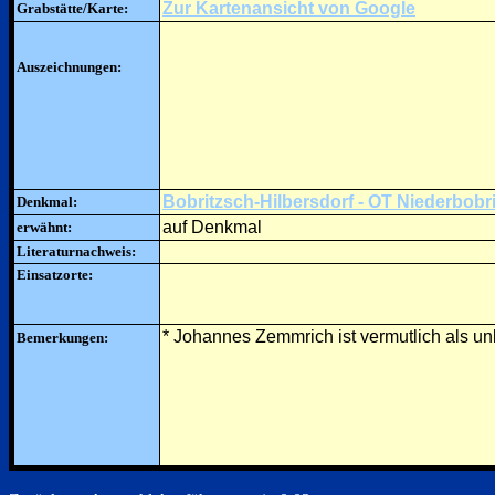
Zur Kartenansicht von Google
Grabstätte/Karte:
Auszeichnungen:
Bobritzsch-Hilbersdorf - OT Niederbobr
Denkmal:
auf Denkmal
erwähnt:
Literaturnachweis:
Einsatzorte:
* Johannes Zemmrich ist vermutlich als un
Bemerkungen: