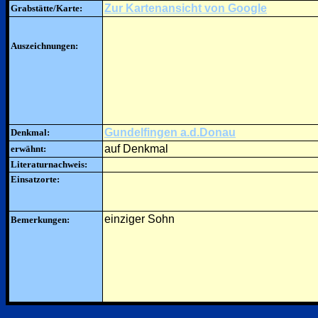
Zur Kartenansicht von Google
Grabstätte/Karte:
Auszeichnungen:
Gundelfingen a.d.Donau
Denkmal:
auf Denkmal
erwähnt:
Literaturnachweis:
Einsatzorte:
einziger Sohn
Bemerkungen: