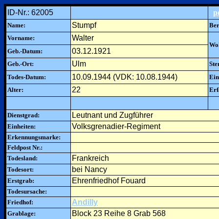
ID-Nr.: 62005
p
Stumpf
Name:
Ber
Walter
Vorname:
Woh
03.12.1921
Geb.-Datum:
Ulm
Geb.-Ort:
Ste
10.09.1944 (VDK: 10.08.1944)
Todes-Datum:
Ein
22
Alter:
Erf
Leutnant und Zugführer
Dienstgrad:
Volksgrenadier-Regiment
Einheiten:
Erkennungsmarke:
Feldpost Nr.:
Frankreich
Todesland:
bei Nancy
Todesort:
Ehrenfriedhof Fouard
Erstgrab:
Todesursache:
Andilly
Friedhof:
Block 23 Reihe 8 Grab 568
Grablage: