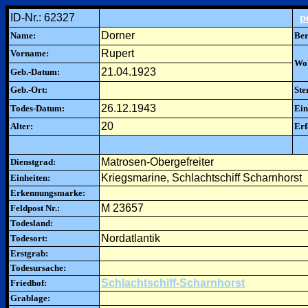
ID-Nr.: 62327
p
Dorner
Name:
Ber
Rupert
Vorname:
Woh
21.04.1923
Geb.-Datum:
Geb.-Ort:
Ste
26.12.1943
Todes-Datum:
Ein
20
Alter:
Erf
Matrosen-Obergefreiter
Dienstgrad:
Kriegsmarine, Schlachtschiff Scharnhorst
Einheiten:
Erkennungsmarke:
M 23657
Feldpost Nr.:
Todesland:
Nordatlantik
Todesort:
Erstgrab:
Todesursache:
Schlachtschiff-Scharnhorst
Friedhof:
Grablage: