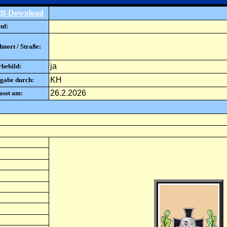
df-Download
uf:
nort / Straße:
ja
rbebild:
KH
gabe durch:
26.2.2026
asst am: