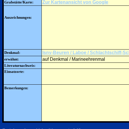
Zur Kartenansicht von Google
Grabstätte/Karte:
Auszeichnungen:
Isny-Beuren / Laboe / Schlachtschiff-S
Denkmal:
auf Denkmal / Marineehrenmal
erwähnt:
Literaturnachweis:
Einsatzorte:
Bemerkungen: