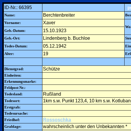
ID-Nr.: 66395
p
Berchtenbreiter
Name:
Ber
Xaver
Vorname:
Woh
15.10.1923
Geb.-Datum:
Lindenberg b. Buchloe
Geb.-Ort:
Ste
05.12.1942
Todes-Datum:
Ein
19
Alter:
Erf
Schütze
Dienstgrad:
Einheiten:
Erkennungsmarke:
Feldpost Nr.:
Rußland
Todesland:
1km s.w. Punkt 123,4, 10 km s.w. Kotluban
Todesort:
Erstgrab:
Todesursache:
Rossoschka
Friedhof:
wahrscheinlich unter den Unbekannten *
Grablage: