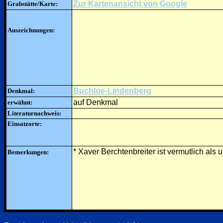
Zur Kartenansicht von Google
Grabstätte/Karte:
Auszeichnungen:
Buchloe-Lindenberg
Denkmal:
auf Denkmal
erwähnt:
Literaturnachweis:
Einsatzorte:
* Xaver Berchtenbreiter ist vermutlich als
Bemerkungen: