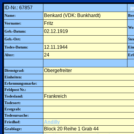
ID-Nr.: 67857
p
Benkard (VDK: Bunkhardt)
Name:
Ber
Fritz
Vorname:
Woh
02.12.1919
Geb.-Datum:
Geb.-Ort:
Ste
12.11.1944
Todes-Datum:
Ein
24
Alter:
Erf
Obergefreiter
Dienstgrad:
Einheiten:
Erkennungsmarke:
Feldpost Nr.:
Frankreich
Todesland:
Todesort:
Erstgrab:
Todesursache:
Andilly
Friedhof:
Block 20 Reihe 1 Grab 44
Grablage: