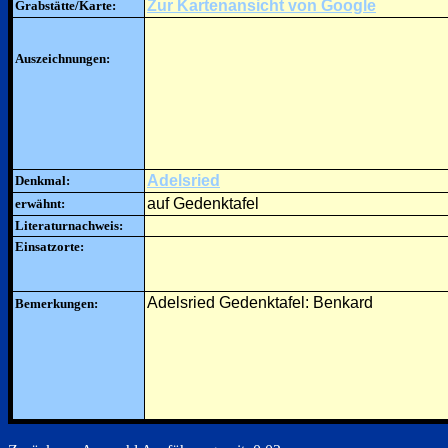
Zur Kartenansicht von Google
Grabstätte/Karte:
Auszeichnungen:
Adelsried
Denkmal:
auf Gedenktafel
erwähnt:
Literaturnachweis:
Einsatzorte:
Adelsried Gedenktafel: Benkard
Bemerkungen: