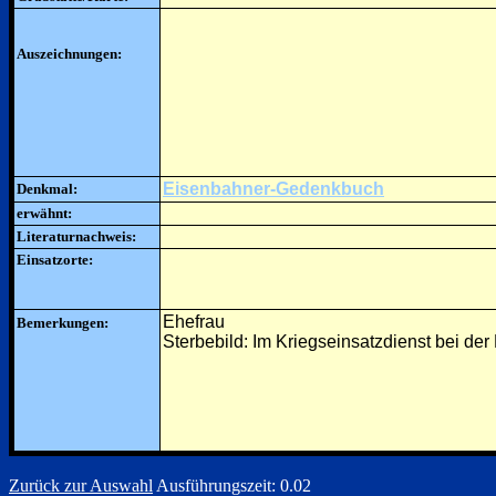
Auszeichnungen:
Eisenbahner-Gedenkbuch
Denkmal:
erwähnt:
Literaturnachweis:
Einsatzorte:
Ehefrau
Bemerkungen:
Sterbebild: Im Kriegseinsatzdienst bei de
Zurück zur Auswahl
Ausführungszeit: 0.02