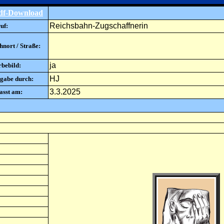
df-Download
Reichsbahn-Zugschaffnerin
uf:
nort / Straße:
ja
rbebild:
HJ
gabe durch:
3.3.2025
asst am: