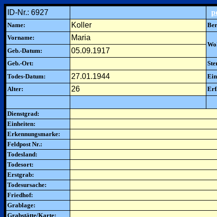
ID-Nr.: 6927
p
Koller
Name:
Ber
Maria
Vorname:
Woh
05.09.1917
Geb.-Datum:
Geb.-Ort:
Ste
27.01.1944
Todes-Datum:
Ein
26
Alter:
Erf
Dienstgrad:
Einheiten:
Erkennungsmarke:
Feldpost Nr.:
Todesland:
Todesort:
Erstgrab:
Todesursache:
Friedhof:
Grablage:
Grabstätte/Karte: