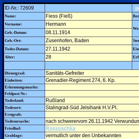
ID-Nr.: 72609
p
Fiess (Fieß)
Name:
Ber
Hermann
Vorname:
Woh
08.11.1914
Geb.-Datum:
Zusenhofen, Baden
Geb.-Ort:
Ste
27.11.1942
Todes-Datum:
Ein
28
Alter:
Erf
Sanitäts-Gefreiter
Dienstgrad:
Grenadier-Regiment 274, 6. Kp.
Einheiten:
Erkennungsmarke:
Feldpost Nr.:
Rußland
Todesland:
Stalingrad-Süd Jelsihank H.V.Pl.
Todesort:
Erstgrab:
nach schwerervom 26.11.1942 Verwundun
Todesursache:
Rossoschka
Friedhof:
vermutlich unter den Unbekannten
Grablage: