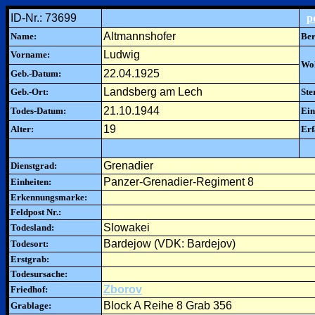
ID-Nr.: 73699
p
Altmannshofer
Name:
Ber
Ludwig
Vorname:
Woh
22.04.1925
Geb.-Datum:
Landsberg am Lech
Geb.-Ort:
Ste
21.10.1944
Todes-Datum:
Ein
19
Alter:
Erf
Grenadier
Dienstgrad:
Panzer-Grenadier-Regiment 8
Einheiten:
Erkennungsmarke:
Feldpost Nr.:
Slowakei
Todesland:
Bardejow (VDK: Bardejov)
Todesort:
Erstgrab:
Todesursache:
Zborov
Friedhof:
Block A Reihe 8 Grab 356
Grablage: