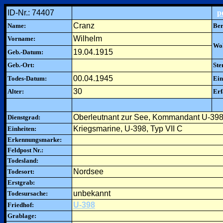
ID-Nr.: 74407
p
Cranz
Name:
Ber
Wilhelm
Vorname:
Woh
19.04.1915
Geb.-Datum:
Geb.-Ort:
Ste
00.04.1945
Todes-Datum:
Ein
30
Alter:
Erf
Oberleutnant zur See, Kommandant U-39
Dienstgrad:
Kriegsmarine, U-398, Typ VII C
Einheiten:
Erkennungsmarke:
Feldpost Nr.:
Todesland:
Nordsee
Todesort:
Erstgrab:
unbekannt
Todesursache:
U-398
Friedhof:
Grablage: