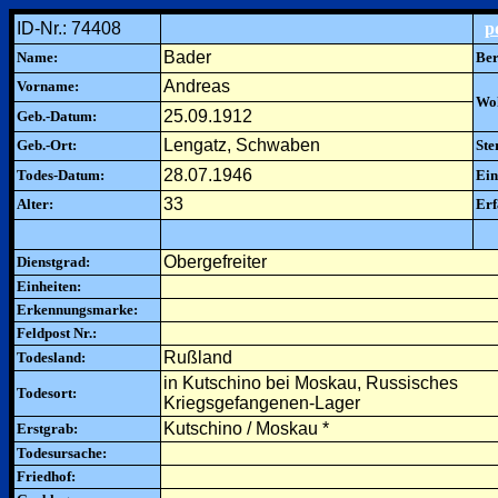
ID-Nr.: 74408
p
Bader
Name:
Ber
Andreas
Vorname:
Woh
25.09.1912
Geb.-Datum:
Lengatz, Schwaben
Geb.-Ort:
Ste
28.07.1946
Todes-Datum:
Ein
33
Alter:
Erf
Obergefreiter
Dienstgrad:
Einheiten:
Erkennungsmarke:
Feldpost Nr.:
Rußland
Todesland:
in Kutschino bei Moskau, Russisches
Todesort:
Kriegsgefangenen-Lager
Kutschino / Moskau *
Erstgrab:
Todesursache:
Friedhof: