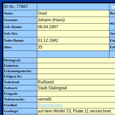
ID-Nr.: 77867
p
Grad
Name:
Ber
Johann (Hans)
Vorname:
Woh
06.04.1907
Geb.-Datum:
Geb.-Ort:
Ste
01.12.1942
Todes-Datum:
Ein
35
Alter:
Erf
Dienstgrad:
Einheiten:
Erkennungsmarke:
Feldpost Nr.:
Rußland
Todesland:
Stadt Stalingrad
Todesort:
Erstgrab:
vermißt
Todesursache:
Rossoschka
Friedhof:
auf dem Würfel 23, Platte 11 verzeichnet
Grablage: