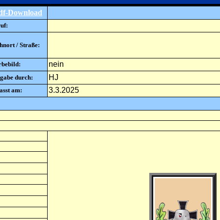
df-Download
uf:
nort / Straße:
nein
rbebild:
HJ
gabe durch:
3.3.2025
asst am: