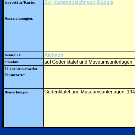
Zur Kartenansicht von Google
Grabstätte/Karte:
Auszeichnungen:
Aichach
Denkmal:
auf Gedenktafel und Museumsunterlagen
erwähnt:
Literaturnachweis:
Einsatzorte:
Gedenktafel und Museumsunterlagen: 194
Bemerkungen: