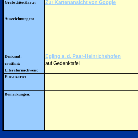
Zur Kartenansicht von Google
Grabstätte/Karte:
Auszeichnungen:
Egling a. d. Paar-Heinrichshofen
Denkmal:
auf Gedenktafel
erwähnt:
Literaturnachweis:
Einsatzorte:
Bemerkungen: