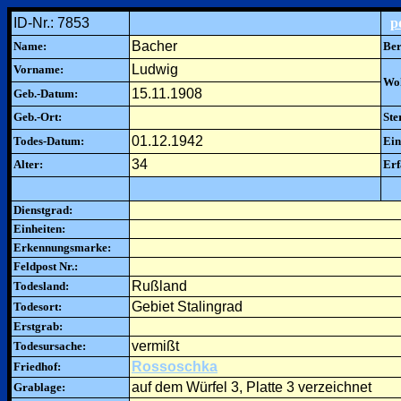
ID-Nr.: 7853
p
Bacher
Name:
Ber
Ludwig
Vorname:
Woh
15.11.1908
Geb.-Datum:
Geb.-Ort:
Ste
01.12.1942
Todes-Datum:
Ein
34
Alter:
Erf
Dienstgrad:
Einheiten:
Erkennungsmarke:
Feldpost Nr.:
Rußland
Todesland:
Gebiet Stalingrad
Todesort:
Erstgrab:
vermißt
Todesursache:
Rossoschka
Friedhof:
auf dem Würfel 3, Platte 3 verzeichnet
Grablage: