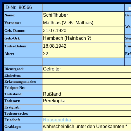
ID-Nr.: 80566
p
Schifflhuber
Name:
Ber
Matthias (VDK: Mathias)
Vorname:
Woh
31.07.1920
Geb.-Datum:
Hambach (Hainbach ?)
Geb.-Ort:
Ste
18.08.1942
Todes-Datum:
Ein
22
Alter:
Erf
Gefreiter
Dienstgrad:
Einheiten:
Erkennungsmarke:
Feldpost Nr.:
Rußland
Todesland:
Perekopka
Todesort:
Erstgrab:
Todesursache:
Rossoschka
Friedhof:
wahrscheinlich unter den Unbekannten *
Grablage: