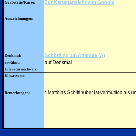
Zur Kartenansicht von Google
Grabstätte/Karte:
Auszeichnungen:
Schörfling am Attersee (A)
Denkmal:
auf Denkmal
erwähnt:
Literaturnachweis:
Einsatzorte:
* Matthias Schifflhuber ist vermutlich als
Bemerkungen: