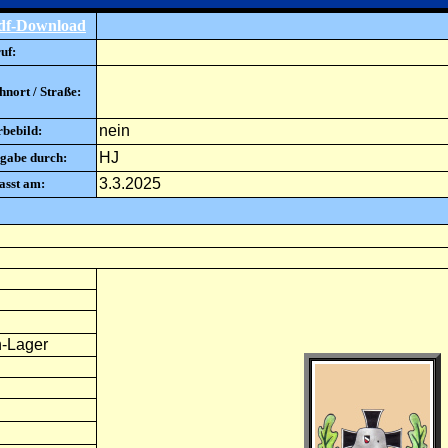
df-Download
uf:
nort / Straße:
nein
rbebild:
HJ
gabe durch:
3.3.2025
asst am:
n-Lager