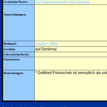
Zur Kartenansicht von Google
Grabstätte/Karte:
Auszeichnungen:
Laufen, Obb.
Denkmal:
auf Denkmal
erwähnt:
Literaturnachweis:
Einsatzorte:
* Gottfried Petraschek ist vermutlich als 
Bemerkungen: