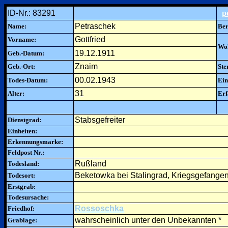
ID-Nr.: 83291
p
Petraschek
Name:
Ber
Gottfried
Vorname:
Woh
19.12.1911
Geb.-Datum:
Znaim
Geb.-Ort:
Ste
00.02.1943
Todes-Datum:
Ein
31
Alter:
Erf
Stabsgefreiter
Dienstgrad:
Einheiten:
Erkennungsmarke:
Feldpost Nr.:
Rußland
Todesland:
Beketowka bei Stalingrad, Kriegsgefange
Todesort:
Erstgrab:
Todesursache:
Rossoschka
Friedhof:
wahrscheinlich unter den Unbekannten *
Grablage: