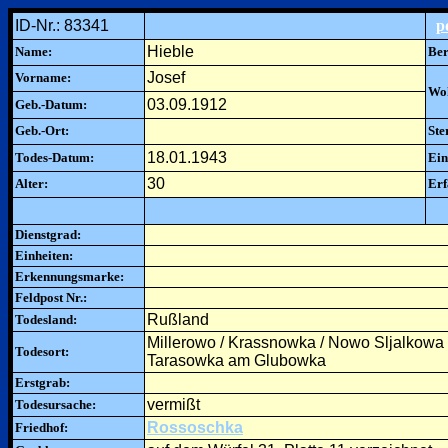
ID-Nr.: 83341
p
Hieble
Name:
Ber
Josef
Vorname:
Woh
03.09.1912
Geb.-Datum:
Geb.-Ort:
Ste
18.01.1943
Todes-Datum:
Ein
30
Alter:
Erf
Dienstgrad:
Einheiten:
Erkennungsmarke:
Feldpost Nr.:
Rußland
Todesland:
Millerowo / Krassnowka / Nowo Sljalkowa
Todesort:
Tarasowka am Glubowka
Erstgrab:
vermißt
Todesursache:
Rossoschka
Friedhof: