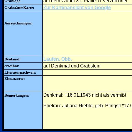
auf dem Würfel 31, Platte 11 verzeichnet
Grablage:
Zur Kartenansicht von Google
Grabstätte/Karte:
Auszeichnungen:
Laufen, Obb.
Denkmal:
auf Denkmal und Grabstein
erwähnt:
Literaturnachweis:
Einsatzorte:
Denkmal: +16.01.1943 nicht als vermißt
Bemerkungen:
Ehefrau: Juliana Hieble, geb. Pfingstl *1