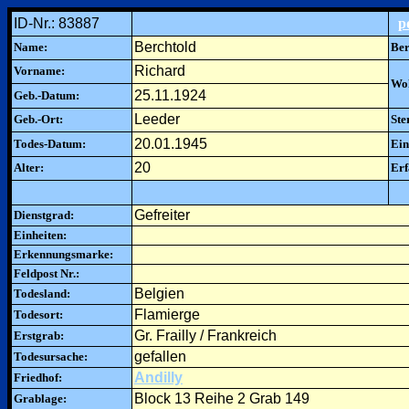
ID-Nr.: 83887
p
Berchtold
Name:
Ber
Richard
Vorname:
Woh
25.11.1924
Geb.-Datum:
Leeder
Geb.-Ort:
Ste
20.01.1945
Todes-Datum:
Ein
20
Alter:
Erf
Gefreiter
Dienstgrad:
Einheiten:
Erkennungsmarke:
Feldpost Nr.:
Belgien
Todesland:
Flamierge
Todesort:
Gr. Frailly / Frankreich
Erstgrab:
gefallen
Todesursache:
Andilly
Friedhof:
Block 13 Reihe 2 Grab 149
Grablage: