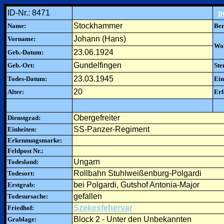
ID-Nr.: 8471
p
Stockhammer
Name:
Ber
Johann (Hans)
Vorname:
Woh
23.06.1924
Geb.-Datum:
Gundelfingen
Geb.-Ort:
Ste
23.03.1945
Todes-Datum:
Ein
20
Alter:
Erf
Obergefreiter
Dienstgrad:
SS-Panzer-Regiment
Einheiten:
Erkennungsmarke:
Feldpost Nr.:
Ungarn
Todesland:
Rollbahn Stuhlweißenburg-Polgardi
Todesort:
bei Polgardi, Gutshof Antonia-Major
Erstgrab:
gefallen
Todesursache:
Szekesfehervar
Friedhof:
Block 2 - Unter den Unbekannten
Grablage: