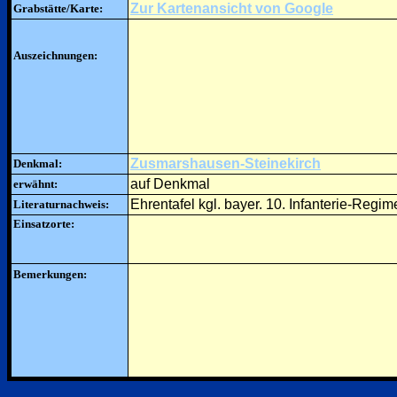
Zur Kartenansicht von Google
Grabstätte/Karte:
Auszeichnungen:
Zusmarshausen-Steinekirch
Denkmal:
auf Denkmal
erwähnt:
Ehrentafel kgl. bayer. 10. Infanterie-Regim
Literaturnachweis:
Einsatzorte:
Bemerkungen: