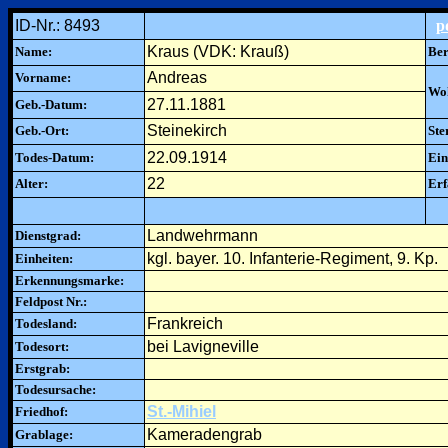
ID-Nr.: 8493
p
Kraus (VDK: Krauß)
Name:
Ber
Andreas
Vorname:
Woh
27.11.1881
Geb.-Datum:
Steinekirch
Geb.-Ort:
Ste
22.09.1914
Todes-Datum:
Ein
22
Alter:
Erf
Landwehrmann
Dienstgrad:
kgl. bayer. 10. Infanterie-Regiment, 9. Kp.
Einheiten:
Erkennungsmarke:
Feldpost Nr.:
Frankreich
Todesland:
bei Lavigneville
Todesort:
Erstgrab:
Todesursache:
St.-Mihiel
Friedhof:
Kameradengrab
Grablage: