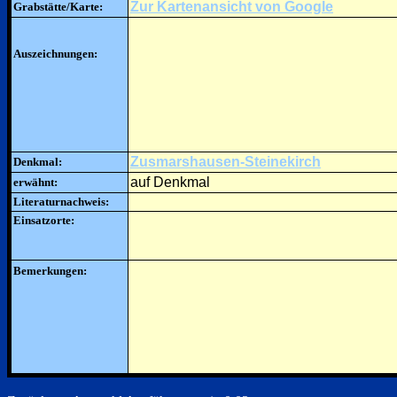
Zur Kartenansicht von Google
Grabstätte/Karte:
Auszeichnungen:
Zusmarshausen-Steinekirch
Denkmal:
auf Denkmal
erwähnt:
Literaturnachweis:
Einsatzorte:
Bemerkungen: