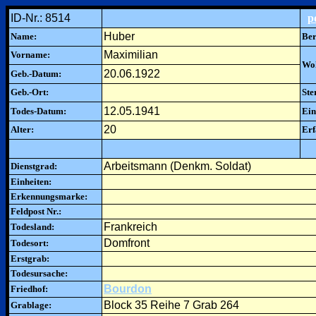
ID-Nr.: 8514
p
Huber
Name:
Ber
Maximilian
Vorname:
Woh
20.06.1922
Geb.-Datum:
Geb.-Ort:
Ste
12.05.1941
Todes-Datum:
Ein
20
Alter:
Erf
Arbeitsmann (Denkm. Soldat)
Dienstgrad:
Einheiten:
Erkennungsmarke:
Feldpost Nr.:
Frankreich
Todesland:
Domfront
Todesort:
Erstgrab:
Todesursache:
Bourdon
Friedhof:
Block 35 Reihe 7 Grab 264
Grablage: