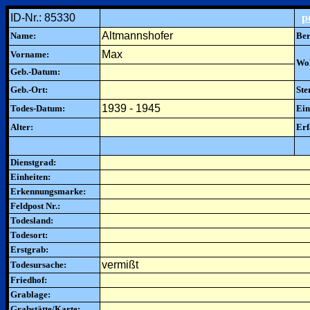
ID-Nr.: 85330
p
Altmannshofer
Name:
Ber
Max
Vorname:
Woh
Geb.-Datum:
Geb.-Ort:
Ste
1939 - 1945
Todes-Datum:
Ein
Alter:
Erf
Dienstgrad:
Einheiten:
Erkennungsmarke:
Feldpost Nr.:
Todesland:
Todesort:
Erstgrab:
vermißt
Todesursache:
Friedhof:
Grablage:
Grabstätte/Karte: