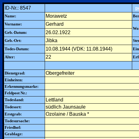
ID-Nr.: 8547
p
Morawetz
Name:
Ber
Gerhard
Vorname:
Woh
26.02.1922
Geb.-Datum:
Jibka
Geb.-Ort:
Ste
10.08.1944 (VDK: 11.08.1944)
Todes-Datum:
Ein
22
Alter:
Erf
Obergefreiter
Dienstgrad:
Einheiten:
Erkennungsmarke:
Feldpost Nr.:
Lettland
Todesland:
südlich Jaunsaule
Todesort:
Ozolaine / Bauska *
Erstgrab:
Todesursache:
Friedhof:
Grablage: