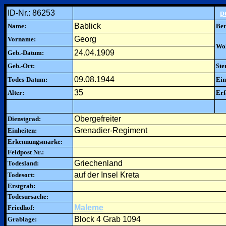
ID-Nr.: 86253
p
Bablick
Name:
Ber
Georg
Vorname:
Woh
24.04.1909
Geb.-Datum:
Geb.-Ort:
Ste
09.08.1944
Todes-Datum:
Ein
35
Alter:
Erf
Obergefreiter
Dienstgrad:
Grenadier-Regiment
Einheiten:
Erkennungsmarke:
Feldpost Nr.:
Griechenland
Todesland:
auf der Insel Kreta
Todesort:
Erstgrab:
Todesursache:
Maleme
Friedhof:
Block 4 Grab 1094
Grablage: