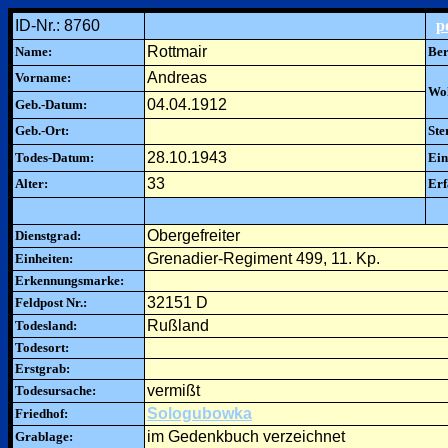
ID-Nr.: 8760
p
Rottmair
Name:
Ber
Andreas
Vorname:
Woh
04.04.1912
Geb.-Datum:
Geb.-Ort:
Ste
28.10.1943
Todes-Datum:
Ein
33
Alter:
Erf
Obergefreiter
Dienstgrad:
Grenadier-Regiment 499, 11. Kp.
Einheiten:
Erkennungsmarke:
32151 D
Feldpost Nr.:
Rußland
Todesland:
Todesort:
Erstgrab:
vermißt
Todesursache:
Sologubowka
Friedhof:
im Gedenkbuch verzeichnet
Grablage: