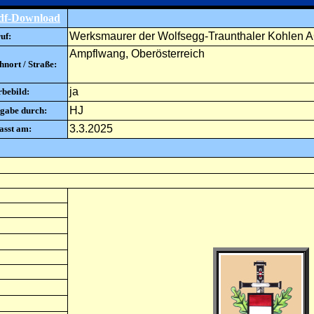
df-Download
Werksmaurer der Wolfsegg-Traunthaler Kohlen 
uf:
Ampflwang, Oberösterreich
nort / Straße:
ja
rbebild:
HJ
gabe durch:
3.3.2025
asst am: