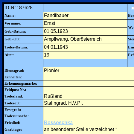
ID-Nr.: 87628
p
Fandlbauer
Name:
Ber
Ernst
Vorname:
Woh
01.05.1923
Geb.-Datum:
Ampflwang, Oberösterreich
Geb.-Ort:
Ste
04.01.1943
Todes-Datum:
Ein
19
Alter:
Erf
Pionier
Dienstgrad:
Einheiten:
Erkennungsmarke:
Feldpost Nr.:
Rußland
Todesland:
Stalingrad, H.V.Pl.
Todesort:
Erstgrab:
Todesursache:
Rossoschka
Friedhof:
an besonderer Stelle verzeichnet *
Grablage: