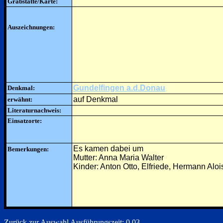
Grabstätte/Karte:
Auszeichnungen:
Gundelfingen a.d.Donau
Denkmal:
auf Denkmal
erwähnt:
Literaturnachweis:
Einsatzorte:
Es kamen dabei um
Bemerkungen:
Mutter: Anna Maria Walter
Kinder: Anton Otto, Elfriede, Hermann Alo
Zurück zur Auswahl
Ausführungszeit: 0.03