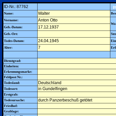
ID-Nr.: 87762
p
Walter
Name:
Ber
Anton Otto
Vorname:
Woh
17.12.1937
Geb.-Datum:
Geb.-Ort:
Ste
24.04.1945
Todes-Datum:
Ein
7
Alter:
Erf
Dienstgrad:
Einheiten:
Erkennungsmarke:
Feldpost Nr.:
Deutschland
Todesland:
in Gundelfingen
Todesort:
Erstgrab:
durch Panzerbeschuß getötet
Todesursache:
Friedhof:
Grablage: