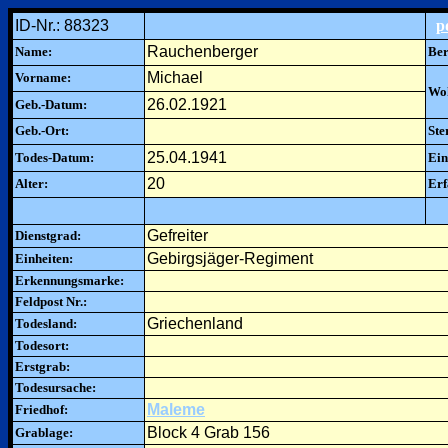
ID-Nr.: 88323
p
Rauchenberger
Name:
Ber
Michael
Vorname:
Woh
26.02.1921
Geb.-Datum:
Geb.-Ort:
Ste
25.04.1941
Todes-Datum:
Ein
20
Alter:
Erf
Gefreiter
Dienstgrad:
Gebirgsjäger-Regiment
Einheiten:
Erkennungsmarke:
Feldpost Nr.:
Griechenland
Todesland:
Todesort:
Erstgrab:
Todesursache:
Maleme
Friedhof:
Block 4 Grab 156
Grablage: