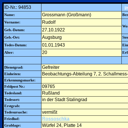
ID-Nr.: 94853
p
Grossmann (Großmann)
Name:
Ber
Rudolf
Vorname:
Woh
27.10.1922
Geb.-Datum:
Augsburg
Geb.-Ort:
Ste
01.01.1943
Todes-Datum:
Ein
20
Alter:
Erf
Gefreiter
Dienstgrad:
Beobachtungs-Abteilung 7, 2. Schallmess-
Einheiten:
Erkennungsmarke:
09765
Feldpost Nr.:
Rußland
Todesland:
in der Stadt Stalingrad
Todesort:
Erstgrab:
vermißt
Todesursache:
Rossoschka
Friedhof:
Würfel 24, Platte 14
Grablage: