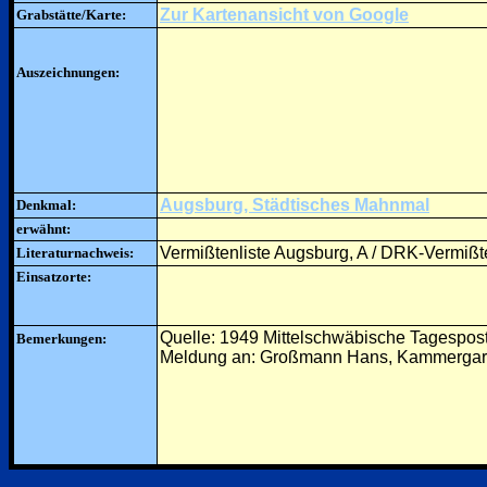
Zur Kartenansicht von Google
Grabstätte/Karte:
Auszeichnungen:
Augsburg, Städtisches Mahnmal
Denkmal:
erwähnt:
Vermißtenliste Augsburg, A / DRK-Vermißte
Literaturnachweis:
Einsatzorte:
Quelle: 1949 Mittelschwäbische Tagespos
Bemerkungen:
Meldung an: Großmann Hans, Kammergarn