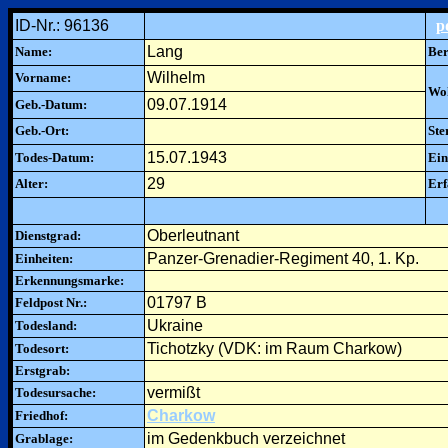
ID-Nr.: 96136
p
Lang
Name:
Ber
Wilhelm
Vorname:
Woh
09.07.1914
Geb.-Datum:
Geb.-Ort:
Ste
15.07.1943
Todes-Datum:
Ein
29
Alter:
Erf
Oberleutnant
Dienstgrad:
Panzer-Grenadier-Regiment 40, 1. Kp.
Einheiten:
Erkennungsmarke:
01797 B
Feldpost Nr.:
Ukraine
Todesland:
Tichotzky (VDK: im Raum Charkow)
Todesort:
Erstgrab:
vermißt
Todesursache:
Charkow
Friedhof:
im Gedenkbuch verzeichnet
Grablage: