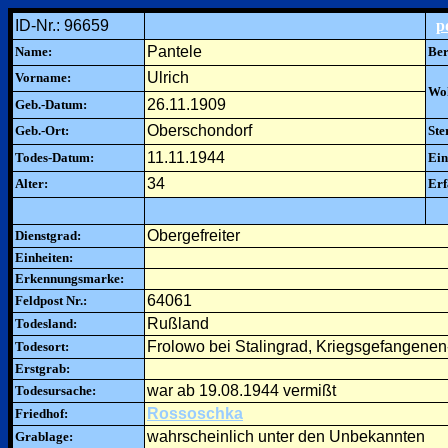
ID-Nr.: 96659
p
Pantele
Name:
Ber
Ulrich
Vorname:
Woh
26.11.1909
Geb.-Datum:
Oberschondorf
Geb.-Ort:
Ste
11.11.1944
Todes-Datum:
Ein
34
Alter:
Erf
Obergefreiter
Dienstgrad:
Einheiten:
Erkennungsmarke:
64061
Feldpost Nr.:
Rußland
Todesland:
Frolowo bei Stalingrad, Kriegsgefangenen
Todesort:
Erstgrab:
war ab 19.08.1944 vermißt
Todesursache:
Rossoschka
Friedhof:
wahrscheinlich unter den Unbekannten
Grablage: