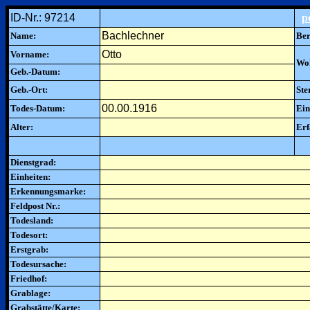
ID-Nr.: 97214
p
Bachlechner
Name:
Ber
Otto
Vorname:
Woh
Geb.-Datum:
Geb.-Ort:
Ste
00.00.1916
Todes-Datum:
Ein
Alter:
Erf
Dienstgrad:
Einheiten:
Erkennungsmarke:
Feldpost Nr.:
Todesland:
Todesort:
Erstgrab:
Todesursache:
Friedhof:
Grablage:
Grabstätte/Karte: