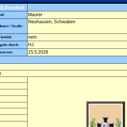
df-Download
Maurer
uf:
Neuhausen, Schwaben
nort / Straße:
nein
rbebild:
HJ
gabe durch:
15.5.2026
asst am:
b