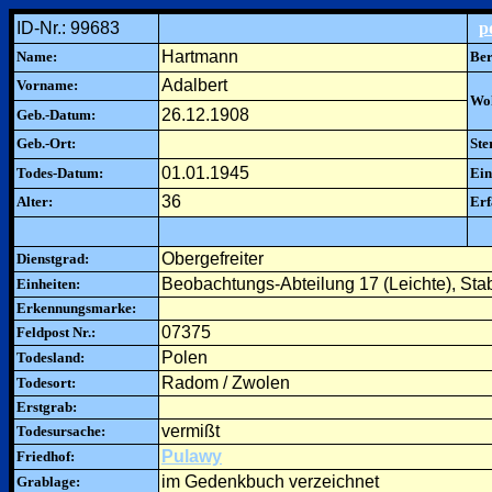
ID-Nr.: 99683
p
Hartmann
Name:
Ber
Adalbert
Vorname:
Woh
26.12.1908
Geb.-Datum:
Geb.-Ort:
Ste
01.01.1945
Todes-Datum:
Ein
36
Alter:
Erf
Obergefreiter
Dienstgrad:
Beobachtungs-Abteilung 17 (Leichte), Sta
Einheiten:
Erkennungsmarke:
07375
Feldpost Nr.:
Polen
Todesland:
Radom / Zwolen
Todesort:
Erstgrab:
vermißt
Todesursache:
Pulawy
Friedhof:
im Gedenkbuch verzeichnet
Grablage: