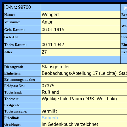
ID-Nr.: 99700
p
Wengert
Name:
Ber
Anton
Vorname:
Woh
06.01.1915
Geb.-Datum:
Geb.-Ort:
Ste
00.11.1942
Todes-Datum:
Ein
27
Alter:
Erf
Stabsgefreiter
Dienstgrad:
Beobachtungs-Abteilung 17 (Leichte), Sta
Einheiten:
Erkennungsmarke:
07375
Feldpost Nr.:
Rußland
Todesland:
Wjelikije Luki Raum (DRK: Wel. Luki)
Todesort:
Erstgrab:
vermißt
Todesursache:
Sebesh
Friedhof:
im Gedenkbuch verzeichnet
Grablage: