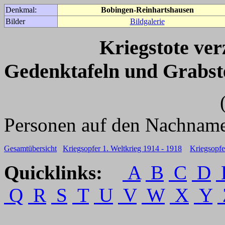
Denkmal:
Bobingen-Reinhartshausen
Bilder
Bildgalerie
Kriegstote ve
Gedenktafeln und Grabst
(Für weitere 
Personen auf den Nachname
Gesamtübersicht
Kriegsopfer 1. Weltkrieg 1914 - 1918
Kriegsopfe
Quicklinks:
A
B
C
D
Q
R
S
T
U
V
W
X
Y