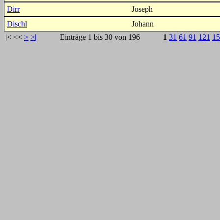
Dirr
Joseph
Dischl
Johann
|<
<<
>
>|
Einträge 1 bis 30 von 196
1
31
61
91
121
15