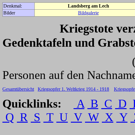
Denkmal:
Landsberg am Lech
Bilder
Bildgalerie
Kriegstote ve
Gedenktafeln und Grabst
(Für weitere 
Personen auf den Nachname
Gesamtübersicht
Kriegsopfer 1. Weltkrieg 1914 - 1918
Kriegsopfe
Quicklinks:
A
B
C
D
Q
R
S
T
U
V
W
X
Y