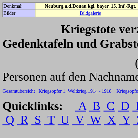
Denkmal:
Neuburg a.d.Donau kgl. bayer. 15. Inf.-Rgt.
Bilder
Bildgalerie
Kriegstote ve
Gedenktafeln und Grabst
(Für weitere 
Personen auf den Nachname
Gesamtübersicht
Kriegsopfer 1. Weltkrieg 1914 - 1918
Kriegsopfe
Quicklinks:
A
B
C
D
Q
R
S
T
U
V
W
X
Y