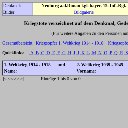
Denkmal:
Neuburg a.d.Donau kgl. bayer. 15. Inf.-Rgt.
Bilder
Bildgalerie
Kriegstote verzeichnet auf dem Denkmal, Ged
(Für weitere Angaben zu den Personen auf den 
Gesamtübersicht
Kriegsopfer 1. Weltkrieg 1914 - 1918
Kriegsopfe
Quicklinks:
A
B
C
D
E
F
G
H
I
J
K
L
M
N
O
P
Q
R
S
1. Weltkrieg 1914 - 1918 und
2. Weltkrieg 1939 - 1945
Name:
Vorname:
|<
<<
>>
>|
Einträge 1 bis 0 von 0