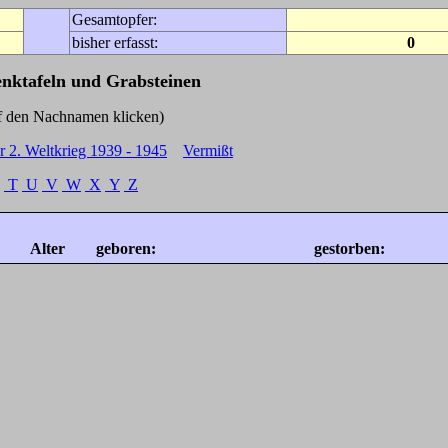
Gesamtopfer:
bisher erfasst:
0
enktafeln und Grabsteinen
Nachnamen klicken)
r 2. Weltkrieg 1939 - 1945
Vermißt
T
U
V
W
X
Y
Z
Alter
geboren:
gestorben: