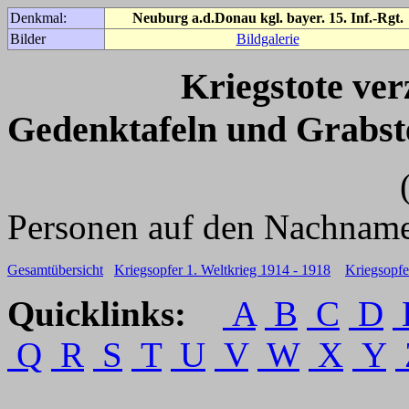
Denkmal:
Neuburg a.d.Donau kgl. bayer. 15. Inf.-Rgt.
Bilder
Bildgalerie
Kriegstote ve
Gedenktafeln und Grabst
(Für weitere 
Personen auf den Nachname
Gesamtübersicht
Kriegsopfer 1. Weltkrieg 1914 - 1918
Kriegsopfe
Quicklinks:
A
B
C
D
Q
R
S
T
U
V
W
X
Y