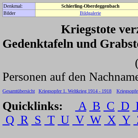
Denkmal:
Schierling-Oberdeggenbach
Bilder
Bildgalerie
Kriegstote ve
Gedenktafeln und Grabst
(Für weitere 
Personen auf den Nachname
Gesamtübersicht
Kriegsopfer 1. Weltkrieg 1914 - 1918
Kriegsopfe
Quicklinks:
A
B
C
D
Q
R
S
T
U
V
W
X
Y