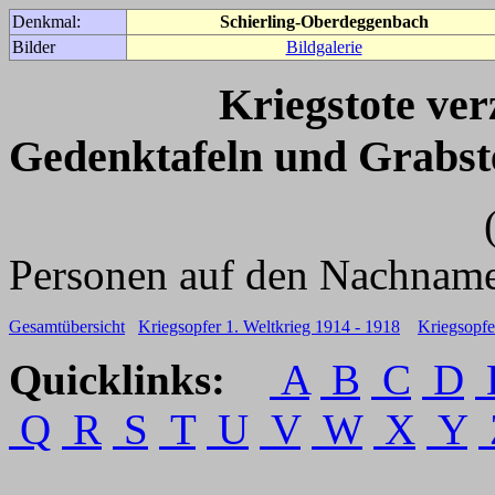
Denkmal:
Schierling-Oberdeggenbach
Bilder
Bildgalerie
Kriegstote ve
Gedenktafeln und Grabst
(Für weitere 
Personen auf den Nachname
Gesamtübersicht
Kriegsopfer 1. Weltkrieg 1914 - 1918
Kriegsopfe
Quicklinks:
A
B
C
D
Q
R
S
T
U
V
W
X
Y