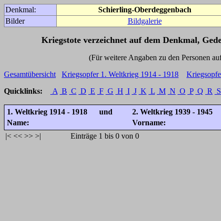
Denkmal:
Schierling-Oberdeggenbach
Bilder
Bildgalerie
Kriegstote verzeichnet auf dem Denkmal, Ged
(Für weitere Angaben zu den Personen auf den 
Gesamtübersicht
Kriegsopfer 1. Weltkrieg 1914 - 1918
Kriegsopfe
Quicklinks:
A
B
C
D
E
F
G
H
I
J
K
L
M
N
O
P
Q
R
S
1. Weltkrieg 1914 - 1918 und
2. Weltkrieg 1939 - 1945
Name:
Vorname:
|<
<<
>>
>|
Einträge 1 bis 0 von 0