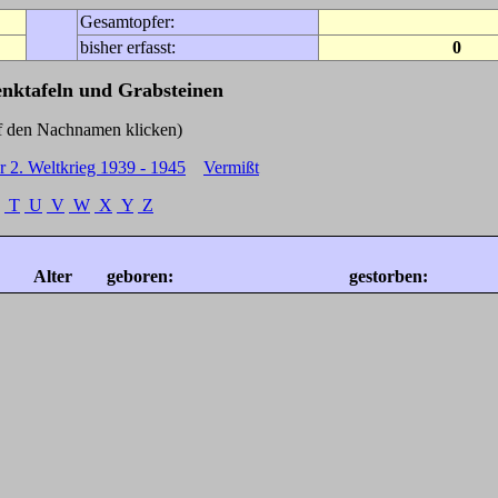
Gesamtopfer:
bisher erfasst:
0
enktafeln und Grabsteinen
Nachnamen klicken)
r 2. Weltkrieg 1939 - 1945
Vermißt
T
U
V
W
X
Y
Z
Alter
geboren:
gestorben: