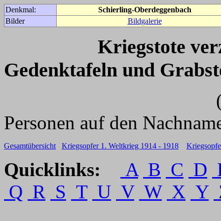
Denkmal:
Schierling-Oberdeggenbach
Bilder
Bildgalerie
Kriegstote ve
Gedenktafeln und Grabst
(Für weitere 
Personen auf den Nachname
Gesamtübersicht
Kriegsopfer 1. Weltkrieg 1914 - 1918
Kriegsopfe
Quicklinks:
A
B
C
D
Q
R
S
T
U
V
W
X
Y