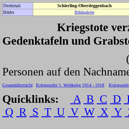
Denkmal:
Schierling-Oberdeggenbach
Bilder
Bildgalerie
Kriegstote ve
Gedenktafeln und Grabst
(Für weitere 
Personen auf den Nachname
Gesamtübersicht
Kriegsopfer 1. Weltkrieg 1914 - 1918
Kriegsopfe
Quicklinks:
A
B
C
D
Q
R
S
T
U
V
W
X
Y