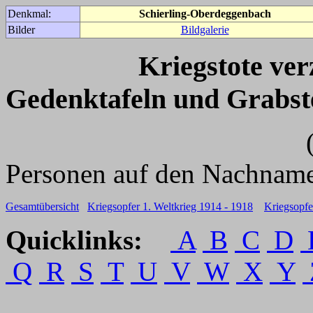
Denkmal:
Schierling-Oberdeggenbach
Bilder
Bildgalerie
Kriegstote ve
Gedenktafeln und Grabst
(Für weitere 
Personen auf den Nachname
Gesamtübersicht
Kriegsopfer 1. Weltkrieg 1914 - 1918
Kriegsopfe
Quicklinks:
A
B
C
D
Q
R
S
T
U
V
W
X
Y