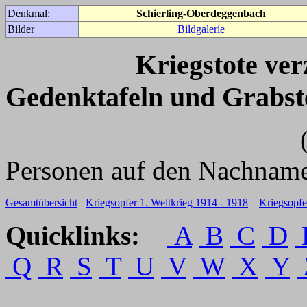
Denkmal:
Schierling-Oberdeggenbach
Bilder
Bildgalerie
Kriegstote ve
Gedenktafeln und Grabst
(Für weitere 
Personen auf den Nachname
Gesamtübersicht
Kriegsopfer 1. Weltkrieg 1914 - 1918
Kriegsopfe
Quicklinks:
A
B
C
D
Q
R
S
T
U
V
W
X
Y